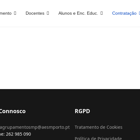
mento
Docentes
Alunos e Enc. Educ.
Contratação
 Connosco
RGPD
agrupamentosmp@aesmporto.pt
Tratamento de Cookies
ne: 262 985 090
Política de Privacidade