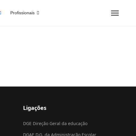
Profissionais
Ligações
DGE Direção Geral da educação
DGAE D.G. da Administração Escolar